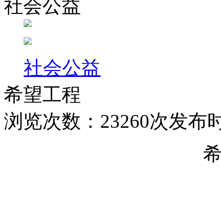
社会公益
社会公益
希望工程
浏览次数：23260次
发布时间