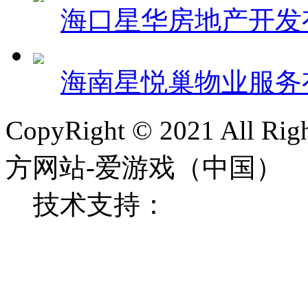
海口星华房地产开发
海南星悦巢物业服务
CopyRight © 2021 All
方网站-爱游戏（中国
技术支持：