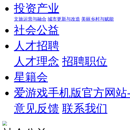
投资产业
文旅运营与融合
城市更新与改造
美丽乡村与赋能
社会公益
人才招聘
人才理念
招聘职位
星籍会
爱游戏手机版官方网站
意见反馈
联系我们