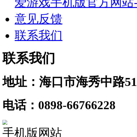
爱游戏手机版官方网站
意见反馈
联系我们
联系我们
地址：海口市海秀中路51
电话：0898-66766228
手机版网站