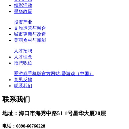
精彩活动
星华故事
投资产业
文旅运营与融合
城市更新与改造
美丽乡村与赋能
人才招聘
人才理念
招聘职位
爱游戏手机版官方网站-爱游戏（中国）
意见反馈
联系我们
联系我们
地址：海口市海秀中路51-1号星华大厦20层
电话：0898-66766228