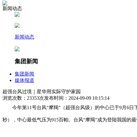
新闻动态
新闻动态
集团新闻
集团新闻
媒体报道
超强台风过境｜星华用实际守护家园
浏览次数：23353次
发布时间：2024-09-09 10:15:14
今年第11号台风“摩羯”（超强台风级）的中心已于9月6日
秒），中心最低气压为915百帕。台风“摩羯”成为登陆我国的