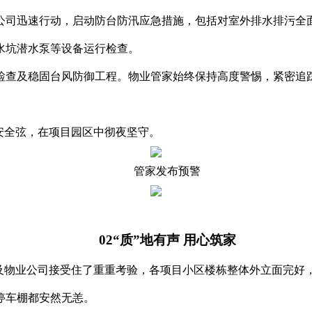
公司迅速行动，启动防台防汛应急措施，包括对室外排水排污全
水坑潜水泵等设备运行检查。
检查及稳固台风防御工程。物业管家始终保持高度警惕，紧密追
。
安全弦，在项目园区中彻夜坚守。
管家发布预警
02“质”地有声 用心筑家
司及物业公司接受住了重重考验，各项目小区楼栋整体外立面完好
停车棚都安然无恙。