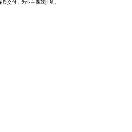
品质交付，为业主保驾护航。