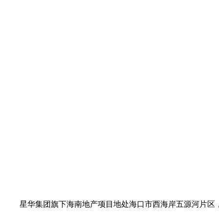
星华集团旗下海南地产项目地处海口市西海岸五源河片区