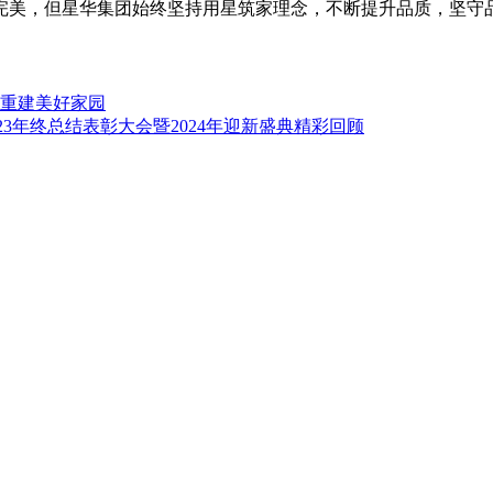
完美，但星华集团始终坚持用星筑家理念，不断提升品质，坚守
重建美好家园
23年终总结表彰大会暨2024年迎新盛典精彩回顾