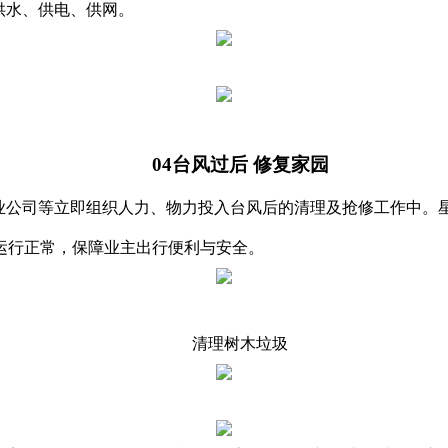
供水、供电、供网。
04台风过后 修复家园
物业公司等立即组织人力、物力投入台风后的清理及抢修工作中。
运行正常，保障业主出行便利与安全。
清理树木垃圾