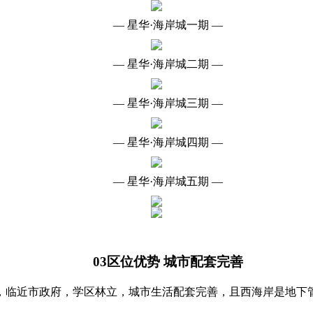
— 星华·海岸城一期 —
— 星华·海岸城二期 —
— 星华·海岸城三期 —
— 星华·海岸城四期 —
— 星华·海岸城五期 —
03区位优势 城市配套完善
，临近市政府，学区林立，城市生活配套完善，且西海岸是地下