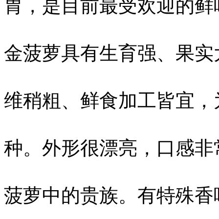
胃，是目前最受欢迎的鲜
金菠萝具有生育强、果实
维稍粗、鲜食加工皆宜，
种。外形很漂亮，口感非
菠萝中的贵族。有特殊香