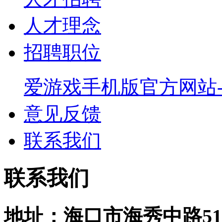
人才理念
招聘职位
爱游戏手机版官方网站
意见反馈
联系我们
联系我们
地址：海口市海秀中路51