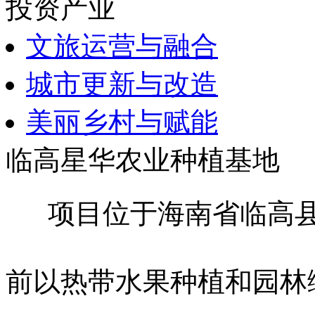
投资产业
文旅运营与融合
城市更新与改造
美丽乡村与赋能
临高星华农业种植基地
项目位于海南省临高县皇
前以热带水果种植和园林