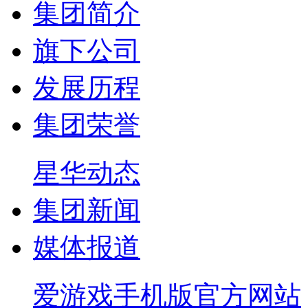
集团简介
旗下公司
发展历程
集团荣誉
星华动态
集团新闻
媒体报道
爱游戏手机版官方网站