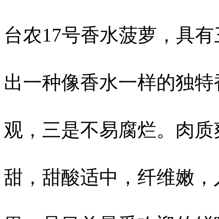
台农17号香水菠萝，具
出一种像香水一样的独特
观，三是不易腐烂。肉质
甜，甜酸适中，纤维嫩，