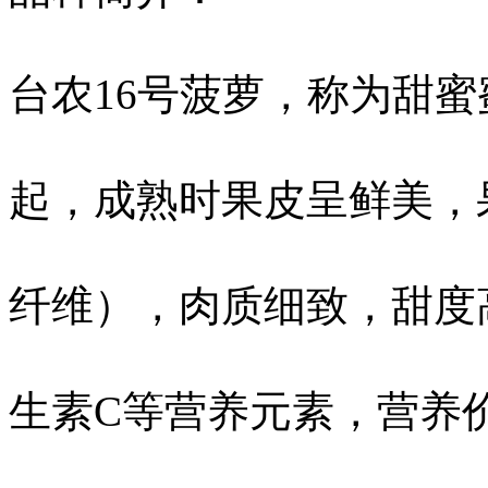
台农16号菠萝，称为甜
起，成熟时果皮呈鲜美，
纤维），肉质细致，甜度
生素C等营养元素，营养