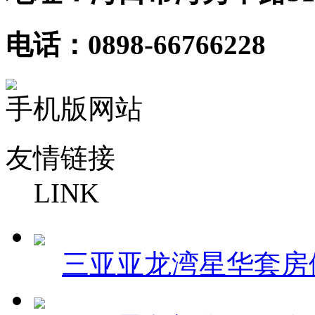
电话：0898-66766228
手机版网站
友情链接
LINK
三亚亚龙湾星华套房