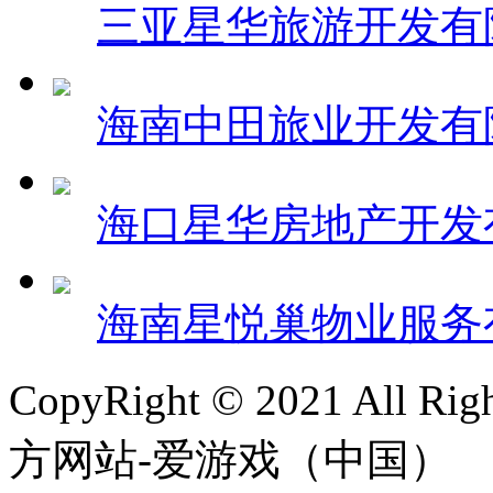
三亚星华旅游开发有
海南中田旅业开发有
海口星华房地产开发
海南星悦巢物业服务
CopyRight © 2021 All
方网站-爱游戏（中国