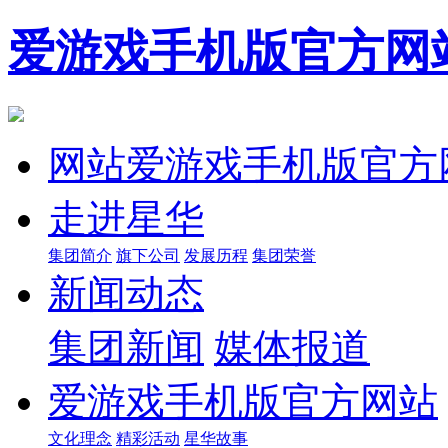
爱游戏手机版官方网
网站爱游戏手机版官方
走进星华
集团简介
旗下公司
发展历程
集团荣誉
新闻动态
集团新闻
媒体报道
爱游戏手机版官方网站
文化理念
精彩活动
星华故事