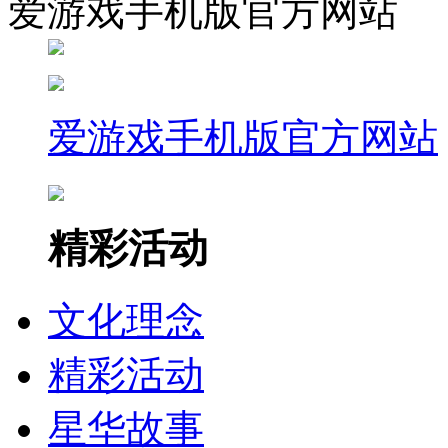
爱游戏手机版官方网站
爱游戏手机版官方网站
精彩活动
文化理念
精彩活动
星华故事