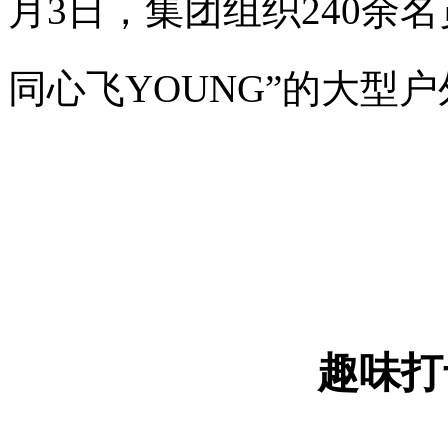
月3日，集团组织240余
同心飞YOUNG”的大型
趣味打