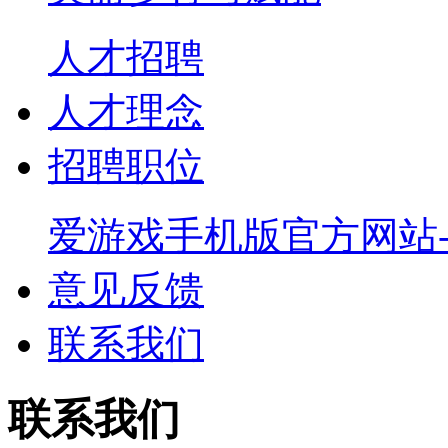
人才招聘
人才理念
招聘职位
爱游戏手机版官方网站
意见反馈
联系我们
联系我们