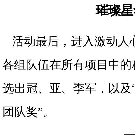
璀璨星
活动最后，进入激动人
各组队伍在所有项目中的
选出冠、亚、季军，以及“
团队奖”。