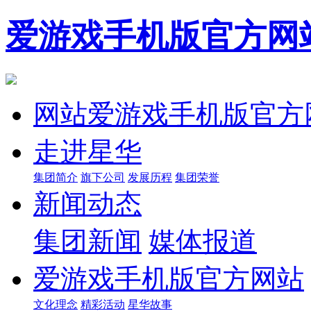
爱游戏手机版官方网
网站爱游戏手机版官方
走进星华
集团简介
旗下公司
发展历程
集团荣誉
新闻动态
集团新闻
媒体报道
爱游戏手机版官方网站
文化理念
精彩活动
星华故事