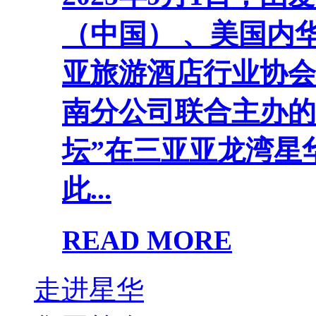
（中国） 、美国内
亚旅游酒店行业协会
南分公司联合主办的
坛”在三亚亚龙湾星
此...
READ MORE
走进星华