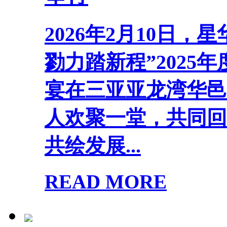
2026年2月10日
勠力踏新程”2025
宴在三亚亚龙湾华邑
人欢聚一堂，共同回
共绘发展...
READ MORE