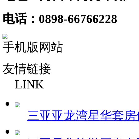
电话：0898-66766228
手机版网站
友情链接
LINK
三亚亚龙湾星华套房