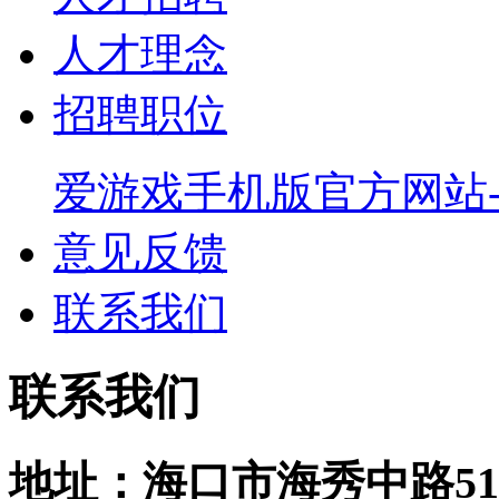
人才理念
招聘职位
爱游戏手机版官方网站
意见反馈
联系我们
联系我们
地址：海口市海秀中路51